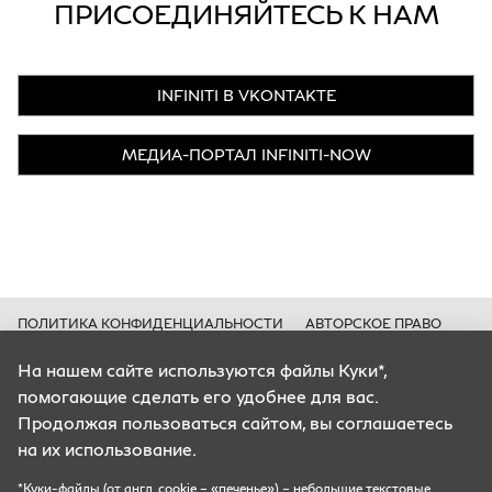
ПРИСОЕДИНЯЙТЕСЬ К НАМ
INFINITI В VKONTAKTE
МЕДИА-ПОРТАЛ INFINITI-NOW
ПОЛИТИКА КОНФИДЕНЦИАЛЬНОСТИ
АВТОРСКОЕ ПРАВО
КУКИ*
На нашем сайте используются файлы Куки*,
Цены носят информационный характер и ни при каких условиях не
помогающие сделать его удобнее для вас.
являются публичной офертой, определяемой положениями Статьи 435
ГК РФ.
Продолжая пользоваться сайтом, вы соглашаетесь
Все содержащиеся на Сайте сведения носят исключительно
на их использование.
информационный характер и не является исчерпывающими.
Все условия приобретения автомобилей, цены, спецпредложения и
комплектации автомобилей указаны с целью ознакомления.
*Куки-файлы (от англ. cookie – «печенье») – небольшие текстовые