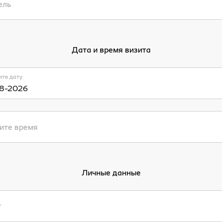
ель
Дата и время визита
те дату
ите время
Личные данные