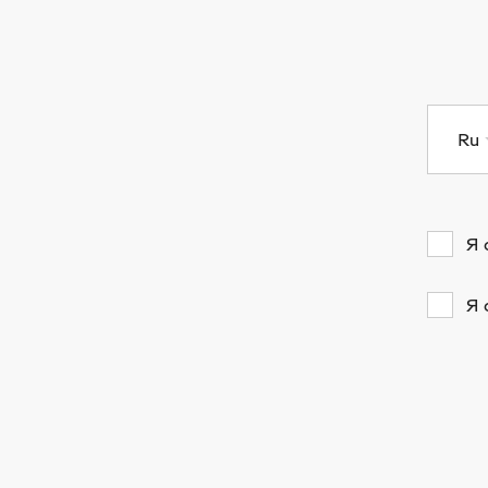
Ru
Я 
Я 