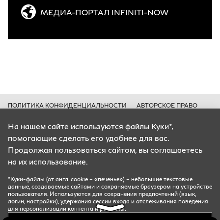
МЕДИА-ПОРТАЛ INFINITI-NOW
ПОЛИТИКА КОНФИДЕНЦИАЛЬНОСТИ
АВТОРСКОЕ ПРАВО
КУКИ*
На нашем сайте используются файлы Куки*,
Цены носят информационный характер и ни при каких условиях не
помогающие сделать его удобнее для вас.
являются публичной офертой, определяемой положениями Статьи 435
ГК РФ.
Продолжая пользоваться сайтом, вы соглашаетесь
Все содержащиеся на Сайте сведения носят исключительно
на их использование.
информационный характер и не является исчерпывающими.
Все условия приобретения автомобилей, цены, спецпредложения и
комплектации автомобилей указаны с целью ознакомления.
*Куки-файлы (от англ. cookie – «печенье») – небольшие текстовые
Комплектации и цены могут быть изменены без предварительного
данные, создаваемые сайтами и сохраняемые браузером на устройстве
оповещения.
пользователя. Используются для сохранения предпочтений (язык,
логин, настройки), удержания сессии входа и отслеживания поведения
для персонализации контента и рекламы.
*Куки-файлы (от англ. cookie – «печенье») – небольшие текстовые данные, создаваемые сайтами и
сохраняемые браузером на устройстве пользователя. Используются для сохранения предпочтений