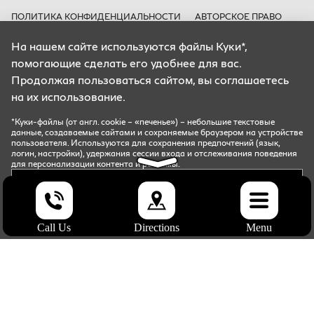
ПОЛИТИКА КОНФИДЕНЦИАЛЬНОСТИ
АВТОРСКОЕ ПРАВО
КУКИ*
На нашем сайте используются файлы Куки*,
Цены носят информационный характер и ни при каких условиях не
помогающие сделать его удобнее для вас.
являются публичной офертой, определяемой положениями Статьи 435
ГК РФ.
Продолжая пользоваться сайтом, вы соглашаетесь
Все содержащиеся на Сайте сведения носят исключительно
на их использование.
информационный характер и не является исчерпывающими.
Все условия приобретения автомобилей, цены, спецпредложения и
комплектации автомобилей указаны с целью ознакомления.
*Куки-файлы (от англ. cookie – «печенье») – небольшие текстовые
Комплектации и цены могут быть изменены без предварительного
данные, создаваемые сайтами и сохраняемые браузером на устройстве
оповещения.
пользователя. Используются для сохранения предпочтений (язык,
логин, настройки), удержания сессии входа и отслеживания поведения
для персонализации контента и рекламы.
*Куки-файлы (от англ. cookie – «печенье») – небольшие текстовые данные, создаваемые сайтами и
сохраняемые браузером на устройстве пользователя. Используются для сохранения предпочтений
СОГЛАСИТЬСЯ
(язык, логин, настройки), удержания сессии входа и отслеживания поведения для персонализации
Авто в
контента и рекламы.
наличии
ОТКАЗАТЬСЯ
UDP Auto
© 2026, INFINITI
Call Us
Directions
Menu