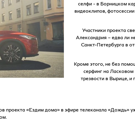
селфи - в Борницком ка
видеоклипов, фотосессии 
Участники проекта св
Александрия – едва ли н
Санкт-Петербурга в от
Кроме этого, не без пом
серфинг на Ласковом 
трезвости в Вырице, и
ов проекта «Ездим дома» в эфире телеканала «Дождь» уж
ом.