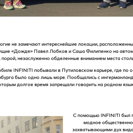
ногие не замечают интереснейшие локации, расположенные
дущие «Дождя» Павел Лобков и Саша Филипенко на автомо
, порой, незаслуженно обделенные вниманием места стол
биле INFINITI побывали в Путиловском карьере, где п
ербурга было одно лишь море. Пообщались с ингерманла
оторым долгое время запрещали говорить на родном язык
С помощью INFINITI был 
модное общественное
захватывающими дух видам