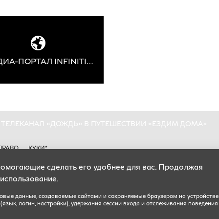
МЕДИА-ПОРТАЛ INFINITI-NOW
 И ТЕЛЕКАНАЛ «ДОЖДЬ» В ПУТЕШЕСТВИИ «ЕЗДИМ ДОМА»
ПРАВО
КУКИ*
помогающие сделать его удобнее для вас. Продолжая
вляются публичной офертой, определяемой положениями Статьи 435 ГК РФ.
ионный характер и не является исчерпывающими.
 использование.
мплектации автомобилей указаны с целью ознакомления. Комплектации и цены могут быть
е сайтами и сохраняемые браузером на устройстве пользователя. Используются для сохранения предпочтений (язы
кстовые данные, создаваемые сайтами и сохраняемые браузером на устройстве
язык, логин, настройки), удержания сессии входа и отслеживания поведения