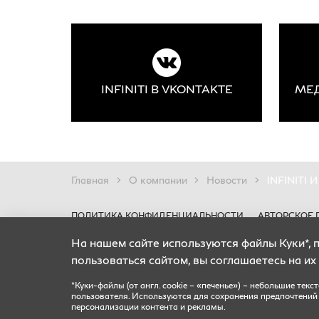
INFINITI В VKONTAKTE
Главная
О компании
Новости
INFINITI
ПОЛИТИКА КОНФИДЕНЦИАЛЬНОСТИ
АВТОРСКОЕ 
На нашем сайте используются файлы Куки*, 
Цены носят информационный характер и ни при каких условиях не я
Все содержащиеся на Сайте сведения носят исключительно информац
пользоваться сайтом, вы соглашаетесь на их
Все условия приобретения автомобилей, цены, спецпредложения и ко
Запись на
*Куки-файлы (от англ. cookie – «печенье») – небольшие текстовые данные, создаваемы
сервис
*Куки-файлы (от англ. cookie – «печенье») – небольшие те
персонализации контента и рекламы.
пользователя. Используются для сохранения предпочтений (
персонализации контента и рекламы.
© 2026, INFINITI