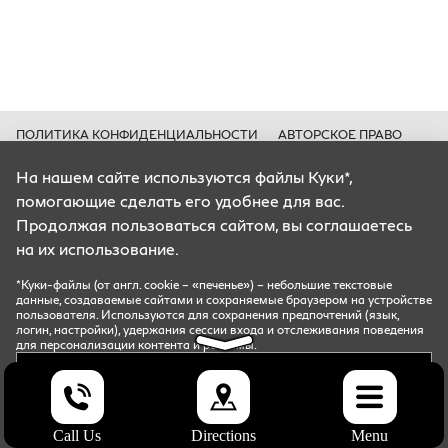
ПОЛИТИКА КОНФИДЕНЦИАЛЬНОСТИ
АВТОРСКОЕ ПРАВО
КУКИ*
На нашем сайте используются файлы Куки*,
Цены носят информационный характер и ни при каких условиях не
помогающие сделать его удобнее для вас.
являются публичной офертой, определяемой положениями Статьи 435
ГК РФ.
Продолжая пользоваться сайтом, вы соглашаетесь
Все содержащиеся на Сайте сведения носят исключительно
на их использование.
информационный характер и не является исчерпывающими.
Все условия приобретения автомобилей, цены, спецпредложения и
комплектации автомобилей указаны с целью ознакомления.
*Куки-файлы (от англ. cookie – «печенье») – небольшие текстовые
Комплектации и цены могут быть изменены без предварительного
данные, создаваемые сайтами и сохраняемые браузером на устройстве
оповещения.
пользователя. Используются для сохранения предпочтений (язык,
логин, настройки), удержания сессии входа и отслеживания поведения
для персонализации контента и рекламы.
*Куки-файлы (от англ. cookie – «печенье») – небольшие текстовые данные, создаваемые сайтами и
сохраняемые браузером на устройстве пользователя. Используются для сохранения предпочтений
СОГЛАСИТЬСЯ
(язык, логин, настройки), удержания сессии входа и отслеживания поведения для персонализации
Запись
контента и рекламы.
на
сервис
ОТКАЗАТЬСЯ
UDP Auto
© 2026, INFINITI
Call Us
Directions
Menu