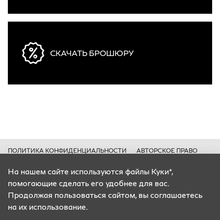
СКАЧАТЬ БРОШЮРУ
ПОЛИТИКА КОНФИДЕНЦИАЛЬНОСТИ
АВТОРСКОЕ ПРАВО
КУКИ*
На нашем сайте используются файлы Куки*,
Цены носят информационный характер и ни при каких условиях не
помогающие сделать его удобнее для вас.
являются публичной офертой, определяемой положениями Статьи 435
ГК РФ.
Продолжая пользоваться сайтом, вы соглашаетесь
Все содержащиеся на Сайте сведения носят исключительно
на их использование.
информационный характер и не является исчерпывающими.
Все условия приобретения автомобилей, цены, спецпредложения и