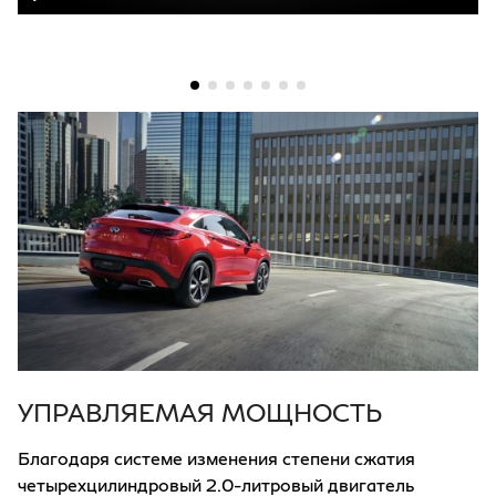
Play
Mute
Settings
PIP
Ente
fulls
УПРАВЛЯЕМАЯ МОЩНОСТЬ
Благодаря системе изменения степени сжатия
четырехцилиндровый 2.0-литровый двигатель