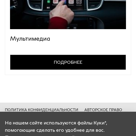
Мультимедиа
ПОДРОБНЕЕ
ПОЛИТИКА КОНФИДЕНЦИАЛЬНОСТИ
АВТОРСКОЕ ПРАВО
КУКИ*
На нашем сайте используются файлы Куки*,
Цены носят информационный характер и ни при каких условиях не
помогающие сделать его удобнее для вас.
являются публичной офертой, определяемой положениями Статьи 435
ГК РФ.